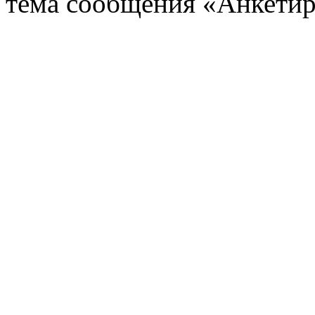
тема сообщения «Анкетир
Copyright © 2011- 2012 
института экономики, у
Тюменского госуда
Создание и продвижение
студия 